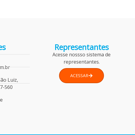
es
Representantes
Acesse nossso sistema de
representantes.
m.br
ACESSAR
São Luiz,
77-560
de