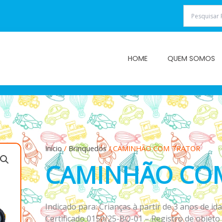
HOME
QUEM SOMOS
Início
/
Brinquedos
/ CAMINHÃO COM TRATOR
CAMINHÃO CO
Indicado para: Crianças à partir de 3 anos de ida
Certificado 0150/25-BQ-01 – Registro de objet