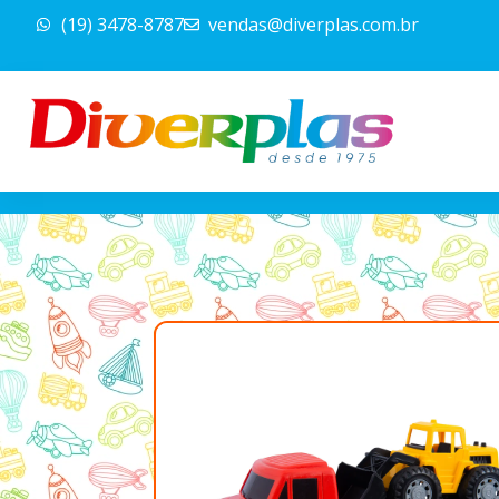
Ir
(19) 3478-8787
vendas@diverplas.com.br
para
o
conteúdo