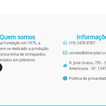
Quem somos
Informaçõ
ua fundação em 1975, a
(19) 3478-8787
tem se dedicado a produção
vendas@diverplas.co
tensa linha de brinquedos
njetados em plásticos.
R. José Grassi, 735 - 
Americana - SP, 134
n
Política de privacida
g
m