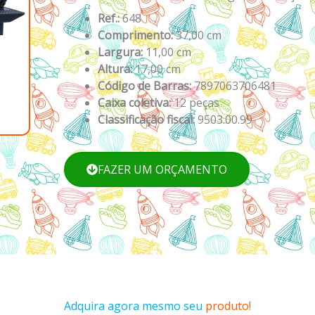
Ref.:
648
Comprimento:
37,00 cm
Largura:
11,00 cm
Altura:
17,00 cm
Código de Barras:
7897063706481
Caixa coletiva:
12 peças
Classificação fiscal:
9503.00.99
FAZER UM ORÇAMENTO
Adquira agora mesmo seu
produto!