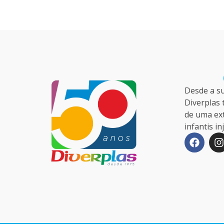
Desde a s
Diverplas 
de uma ex
infantis i
F
I
a
c
s
e
t
b
a
o
o
r
k
a