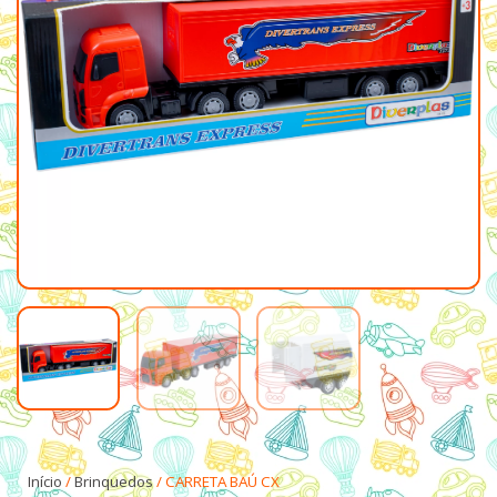
Início
/
Brinquedos
/ CARRETA BAÚ CX