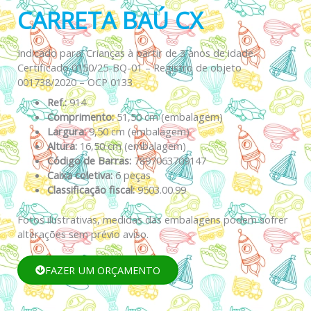
CARRETA BAÚ CX
Indicado para: Crianças à partir de 3 anos de idade.
Certificado 0150/25-BQ-01 – Registro de objeto
001738/2020 – OCP 0133
Ref.:
914
Comprimento:
51,50 cm (embalagem)
Largura:
9,50 cm (embalagem)
Altura:
16,50 cm (embalagem)
Código de Barras:
7897063709147
Caixa coletiva:
6 peças
Classificação fiscal:
9503.00.99
Fotos ilustrativas, medidas das embalagens podem sofrer
alterações sem prévio aviso.
FAZER UM ORÇAMENTO