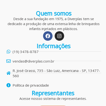
Quem somos
Desde a sua fundação em 1975, a Diverplas tem se
dedicado a produção de uma extensa linha de brinquedos
infantis injetados em plásticos.
F
I
a
n
c
s
Informações
e
t
b
a
(19) 3478-8787
o
g
o
r
vendas@diverplas.com.br
k
a
m
R. José Grassi, 735 - São Luiz, Americana - SP, 13477-
560
Política de privacidade
Representantes
Acesse nossso sistema de representantes.