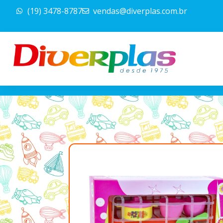
Ir
(19) 3478-8787
vendas@diverplas.com.br
para
o
conteúdo