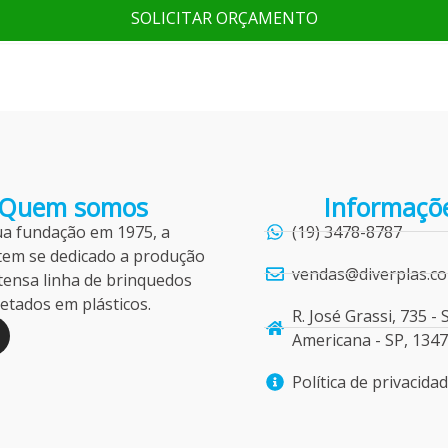
SOLICITAR ORÇAMENTO
Quem somos
Informaçõ
ua fundação em 1975, a
(19) 3478-8787
tem se dedicado a produção
vendas@diverplas.co
tensa linha de brinquedos
njetados em plásticos.
R. José Grassi, 735 - 
Americana - SP, 134
n
Política de privacida
g