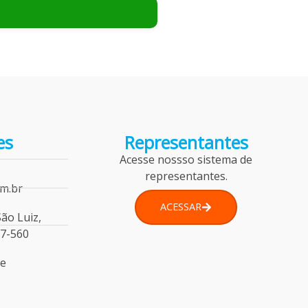
es
Representantes
Acesse nossso sistema de
representantes.
m.br
ACESSAR
São Luiz,
77-560
de