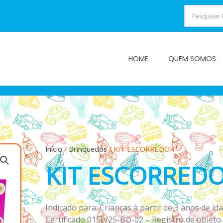
HOME
QUEM SOMOS
Início
/
Brinquedos
/ KIT ESCORREDOR
KIT ESCORRED
Indicado para: Crianças à partir de 3 anos de ida
Certificado 0150/25-BQ-02 – Registro de objet