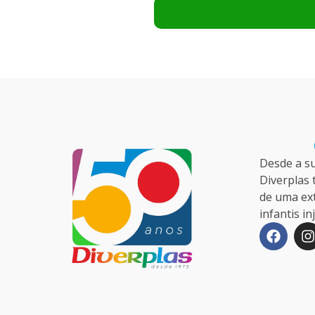
Desde a s
Diverplas 
de uma ex
infantis i
F
I
a
c
s
e
t
b
a
o
o
r