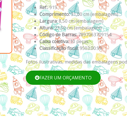
Ref.:
915
Comprimento:
31,00 cm (embalagem)
Largura:
8,50 cm (embalagem)
Altura:
23,50 cm (embalagem)
Código de Barras:
7897063709154
Caixa coletiva:
10 peças
Classificação fiscal:
9503.00.99
Fotos ilustrativas, medidas das embalagens pod
FAZER UM ORÇAMENTO