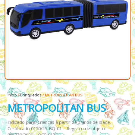
Início
/
Brinquedos
/ METROPOLITAN BUS
METROPOLITAN BUS
Indicado para: Crianças à partir de 3 anos de idade.
Certificado 0150/25-BQ-01 – Registro de objeto
001739/2020 – OCP 0133