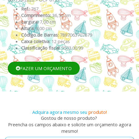
Ref.:
767
Comprimento:
36,50 cm
Largura:
7,00 cm
Altura:
9,00 cm
Código de Barras:
7897063707679
Caixa coletiva:
12 peças
Classificação fiscal:
9503.00.99
FAZER UM ORÇAMENTO
Adquira agora mesmo seu
produto!
Gostou de nosso produto?
Preencha os campos abaixo e solicite um orçamento agora
mesmo!