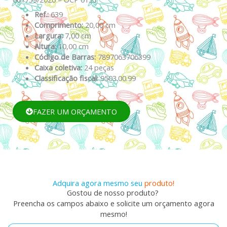
Ref.:
639
Comprimento:
20,00 cm
Largura:
7,00 cm
Altura:
10,00 cm
Código de Barras:
7897063706399
Caixa coletiva:
24 peças
Classificação fiscal:
9503.00.99
FAZER UM ORÇAMENTO
Adquira agora mesmo seu
produto!
Gostou de nosso produto?
Preencha os campos abaixo e solicite um orçamento agora
mesmo!