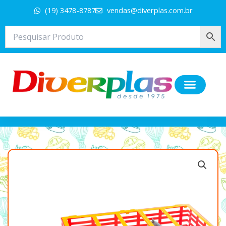
Ir
(19) 3478-8787
vendas@diverplas.com.br
para
o
conteúdo