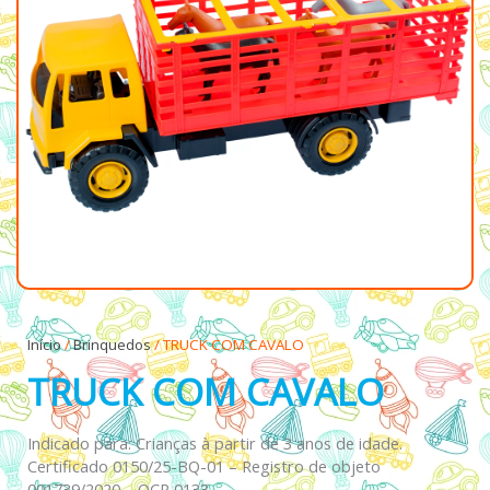
Início
/
Brinquedos
/ TRUCK COM CAVALO
TRUCK COM CAVALO
Indicado para: Crianças à partir de 3 anos de idade.
Certificado 0150/25-BQ-01 – Registro de objeto
001739/2020 – OCP 0133