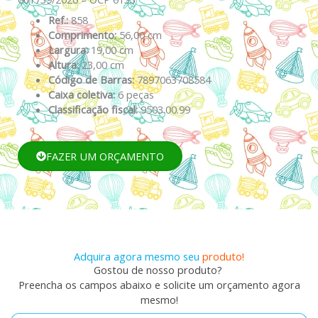
Ref.:
858
Comprimento:
56,00 cm
Largura:
19,00 cm
Altura:
23,00 cm
Código de Barras:
7897063708584
Caixa coletiva:
6 peças
Classificação fiscal:
9503.00.99
FAZER UM ORÇAMENTO
Adquira agora mesmo seu
produto!
Gostou de nosso produto?
Preencha os campos abaixo e solicite um orçamento agora
mesmo!