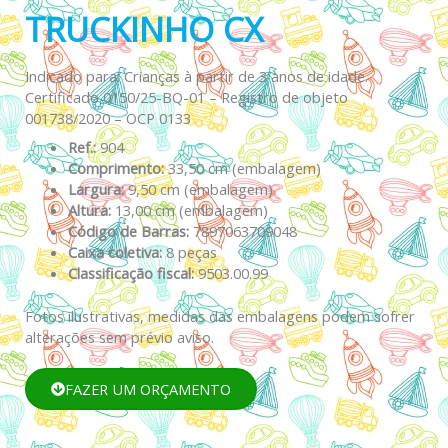
TRUCKINHO CX
Indicado para: Crianças à partir de 3 anos de idade.
Certificado 0150/25-BQ-01 – Registro de objeto
001738/2020 – OCP 0133
Ref.:
904
Comprimento:
33,50 cm (embalagem)
Largura:
9,50 cm (embalagem)
Altura:
13,00 cm (embalagem)
Código de Barras:
7897063709048
Caixa coletiva:
8 peças
Classificação fiscal:
9503.00.99
Fotos ilustrativas, medidas das embalagens podem sofrer
alterações sem prévio aviso.
FAZER UM ORÇAMENTO