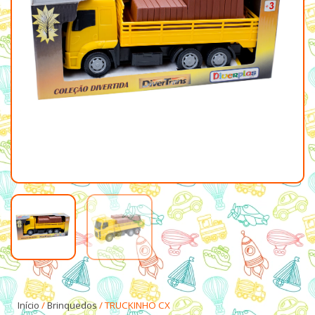
Início
/
Brinquedos
/ TRUCKINHO CX