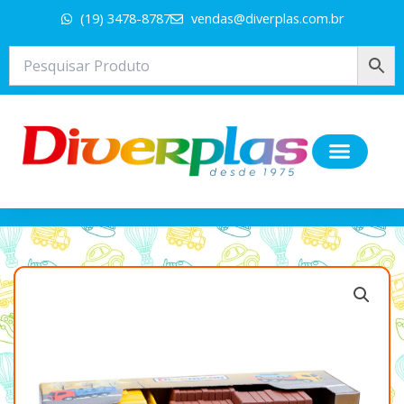
Ir
(19) 3478-8787
vendas@diverplas.com.br
para
o
conteúdo