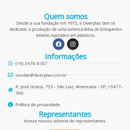
Quem somos
Desde a sua fundação em 1975, a Diverplas tem se
dedicado a produção de uma extensa linha de brinquedos
infantis injetados em plásticos.
F
I
a
n
c
s
Informações
e
t
b
a
(19) 3478-8787
o
g
o
r
vendas@diverplas.com.br
k
a
m
R. José Grassi, 735 - São Luiz, Americana - SP, 13477-
560
Política de privacidade
Representantes
Acesse nossso sistema de representantes.