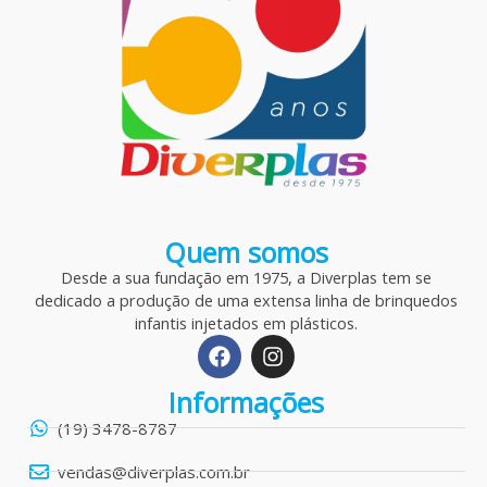
Quem somos
Desde a sua fundação em 1975, a Diverplas tem se
dedicado a produção de uma extensa linha de brinquedos
infantis injetados em plásticos.
F
I
a
n
c
s
Informações
e
t
b
a
(19) 3478-8787
o
g
o
r
vendas@diverplas.com.br