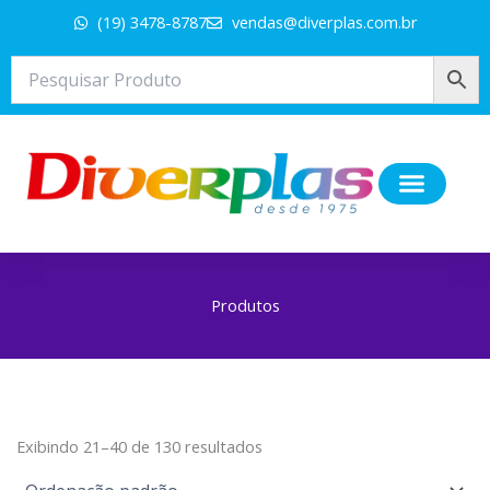
Ir
(19) 3478-8787
vendas@diverplas.com.br
para
o
conteúdo
Produtos
Exibindo 21–40 de 130 resultados